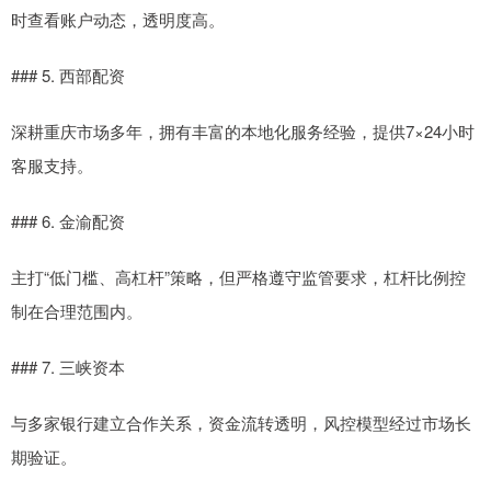
时查看账户动态，透明度高。
### 5. 西部配资
深耕重庆市场多年，拥有丰富的本地化服务经验，提供7×24小时
客服支持。
### 6. 金渝配资
主打“低门槛、高杠杆”策略，但严格遵守监管要求，杠杆比例控
制在合理范围内。
### 7. 三峡资本
与多家银行建立合作关系，资金流转透明，风控模型经过市场长
期验证。