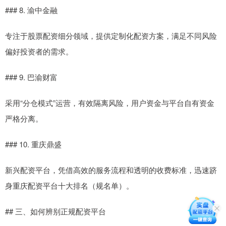
### 8. 渝中金融
专注于股票配资细分领域，提供定制化配资方案，满足不同风险
偏好投资者的需求。
### 9. 巴渝财富
采用“分仓模式”运营，有效隔离风险，用户资金与平台自有资金
严格分离。
### 10. 重庆鼎盛
新兴配资平台，凭借高效的服务流程和透明的收费标准，迅速跻
身重庆配资平台十大排名（规名单）。
## 三、如何辨别正规配资平台