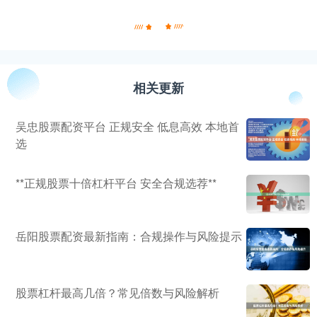
相关更新
吴忠股票配资平台 正规安全 低息高效 本地首
选
**正规股票十倍杠杆平台 安全合规选荐**
岳阳股票配资最新指南：合规操作与风险提示
股票杠杆最高几倍？常见倍数与风险解析