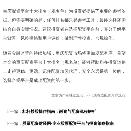
重庆配资平台十大排名（规名单）为投资者提供了重要的参考依
据。但需要明确的是，任何排名都只是参考工具，最终选择还需
结合自身实际情况。建议投资者在选择配资平台前，充分了解平
台背景、风控措施和用户评价，做到理性投资、合规操作。
随着金融监管的持续加强，重庆配资市场将更加规范有序。希望
本文的重庆配资平台十大排名（规名单）能够帮助您在投资道路
上走得更稳、更远。记住配资加盟代理，安全永远是第一位的，
选择合规平台是成功配资的第一步。
文章为作者独立观点，不代表在线配资开户观点
上一篇：
杠杆炒股操作指南：融资与配资流程解析
下一篇：
股票配资财经网-专业股票配资平台与投资策略指南