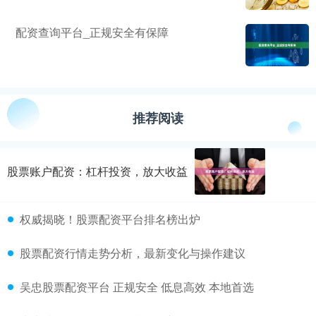
配资查询平台_正规安全有保障
推荐阅读
股票账户配资：杠杆投资，放大收益
权威揭晓！股票配资平台排名榜出炉
股票配资行情走势分析，最新变化与操作建议
吴忠股票配资平台 正规安全 低息高效 本地首选