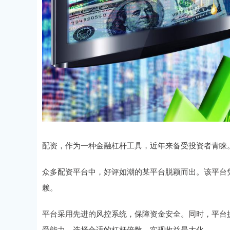
配资，作为一种金融杠杆工具，近年来备受投资者青睐
众多配资平台中，好评如潮的某平台脱颖而出。该平台
赖。
平台采用先进的风控系统，保障资金安全。同时，平台
受能力，选择合适的杠杆倍数，实现收益最大化。