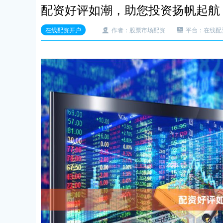
配资好评如潮，助您投资扬帆起航
在线配资开户
作者：股票市场配资
平台：在线配