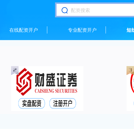
在线配资开户
专业配资开户
短