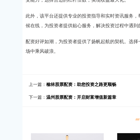
此外，该平台还提供专业的投资指导和实时资讯服务，
候在线，为投资者提供贴心服务，解决投资过程中遇到
配资好评如潮，为投资者提供了扬帆起航的契机。选择
场中乘风破浪。
上一篇：
榆林股票配资：助您投资之路更顺畅
下一篇：
温州股票配资：开启财富增值新篇章