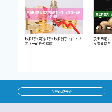
炒股配资网选 配资炒股新手入门：从
股宝网配资
零到一的投资指南
投资新篇章
在线配资开户