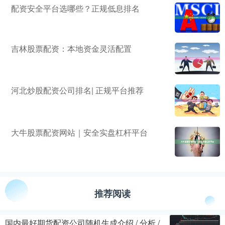
配资安全平台选哪些？正规低息排名
吉林股票配资：本地资金灵活配置
河北炒股配资公司排名| 正规平台推荐
大牛股票配资网站｜安全实盘杠杆平台
推荐阅读
国内最好期货配资公司随机生成介绍 / 分析 /