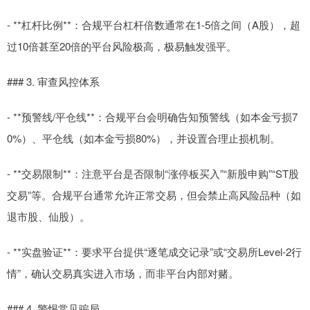
- **杠杆比例**：合规平台杠杆倍数通常在1-5倍之间（A股），超
过10倍甚至20倍的平台风险极高，极易触发强平。
### 3. 审查风控体系
- **预警线/平仓线**：合规平台会明确告知预警线（如本金亏损7
0%）、平仓线（如本金亏损80%），并设置合理止损机制。
- **交易限制**：注意平台是否限制“涨停板买入”“新股申购”“ST股
交易”等。合规平台通常允许正常交易，但会禁止高风险品种（如
退市股、仙股）。
- **实盘验证**：要求平台提供“逐笔成交记录”或“交易所Level-2行
情”，确认交易真实进入市场，而非平台内部对赌。
### 4. 警惕常见骗局