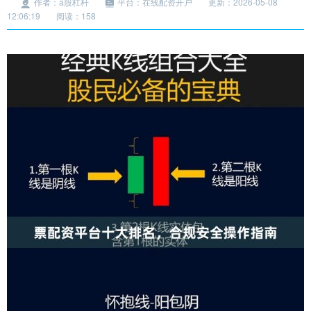
作者：a股杠杆
平台：在线配资开户
更新：2026-05-08
12:06:19
阅读：158