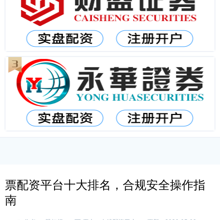
票配资平台十大排名，合规安全操作指
南