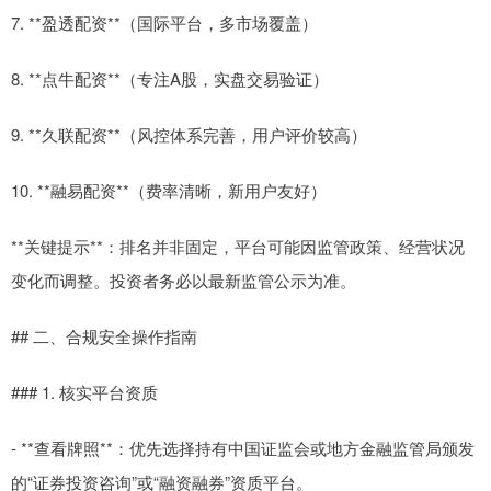
7. **盈透配资**（国际平台，多市场覆盖）
8. **点牛配资**（专注A股，实盘交易验证）
9. **久联配资**（风控体系完善，用户评价较高）
10. **融易配资**（费率清晰，新用户友好）
**关键提示**：排名并非固定，平台可能因监管政策、经营状况
变化而调整。投资者务必以最新监管公示为准。
## 二、合规安全操作指南
### 1. 核实平台资质
- **查看牌照**：优先选择持有中国证监会或地方金融监管局颁发
的“证券投资咨询”或“融资融券”资质平台。