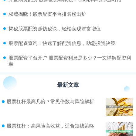
​权威揭晓！股票配资平台排名榜出炉
​揭秘股票配资赚钱秘诀，轻松实现财富增值
​股票配资查询：快速了解配资信息，助您投资决策
​股票配资平台开户 股票配资利息是多少？一文详解配资利
率
最新文章
股票杠杆最高几倍？常见倍数与风险解析
股票杠杆：高风险高收益，适合短线策略