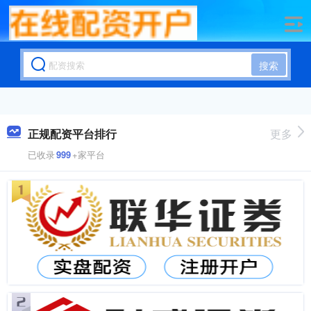
搜索
正规配资平台排行
更多
已收录
999
+家平台