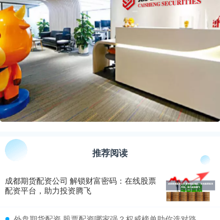
推荐阅读
成都期货配资公司 解锁财富密码：在线股票
配资平台，助力投资腾飞
​外盘期货配资 股票配资哪家强？权威榜单助你选对路