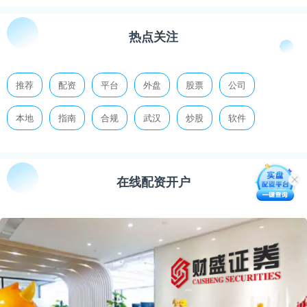
热点关注
推荐
配资
平台
外盘
股票
公司
本地
指南
合规
武汉
炒股
软件
在线配资开户