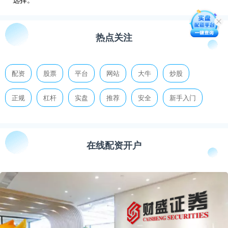
热点关注
配资
股票
平台
网站
大牛
炒股
正规
杠杆
实盘
推荐
安全
新手入门
在线配资开户