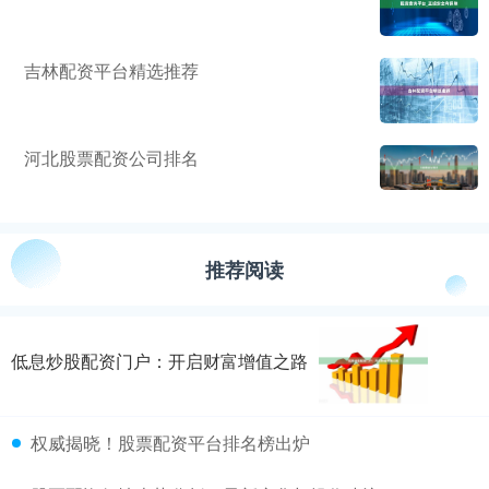
吉林配资平台精选推荐
河北股票配资公司排名
推荐阅读
低息炒股配资门户：开启财富增值之路
权威揭晓！股票配资平台排名榜出炉