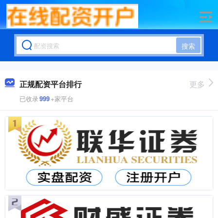
搜索
正规配资平台排行
更多
已收录
999
+家平台