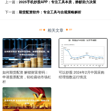
上一篇：
2025手机炒股APP：专注工具本质，静默助力决策
下一篇：
期货配资软件：专业工具与合规策略解析
相关文章
如何期货配资 解锁财富密码：
可以炒股 2024年2月中国采购
申请股票配资，轻松撬动市场杠
经理指数运行情况
杆